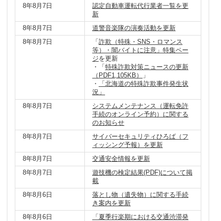
8年8月7日
認定自動車運転代行業者一覧を更
新
8年8月7日
道警音楽隊の演奏活動を更新
8年8月7日
「
詐欺（特殊・SNS・ロマンス
等）・闇バイトに注意」特集ペー
ジ
を更新
・「
特殊詐欺対策ニュースの更新
（PDF1,105KB）
」
・
「北海道の特殊詐欺事件発生状
況」
8年8月7日
システムメンテナンス（運転免許
手続のオンライン予約）に関する
のお知らせ
8年8月7日
サイバーセキュリティひろば（フ
ィッシング予報）を更新
8年8月7日
交通安全情報を更新
8年8月7日
遊技機の検定結果(PDF)について掲
載
8年8月6日
落とし物（遺失物）に関する手続
き案内を更新
8年8月6日
「夏季行楽期における交通渋滞発