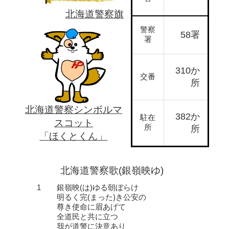
北海道警察旗
警察
58署
署
310か
交番
所
北海道警察シンボルマ
382か
駐在
スコット
所
所
「ほくとくん」
北海道警察歌(銀嶺映ゆ)
1
銀嶺映(は)ゆる朝ぼらけ
明るく完(まった)き公安の
尊き使命に眉あげて
全道民と共に立つ
我が道警に決意あり