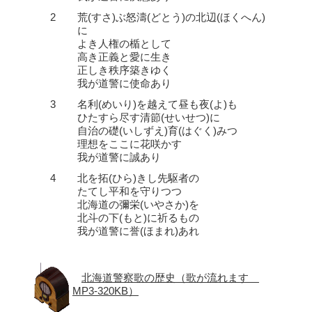
2
荒(すさ)ぶ怒濤(どとう)の北辺(ほくへん)
に
よき人権の楯として
高き正義と愛に生き
正しき秩序築きゆく
我が道警に使命あり
3
名利(めいり)を越えて昼も夜(よ)も
ひたすら尽す清節(せいせつ)に
自治の礎(いしずえ)育(はぐく)みつ
理想をここに花咲かす
我が道警に誠あり
4
北を拓(ひら)きし先駆者の
たてし平和を守りつつ
北海道の彌栄(いやさか)を
北斗の下(もと)に祈るもの
我が道警に誉(ほまれ)あれ
北海道警察歌の歴史（歌が流れます
MP3-320KB）