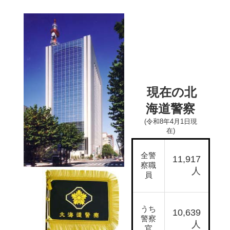
現在の北
海道警察
(令和8年4月1日現
在)
全警
11,917
察職
人
員
うち
10,639
警察
人
官