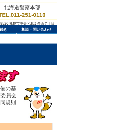
北海道警察本部
TEL.011-251-0110
0-8520 札幌市中央区北２条西７丁目
続き
相談・問い合わせ
備の基
安委員会
、同規則