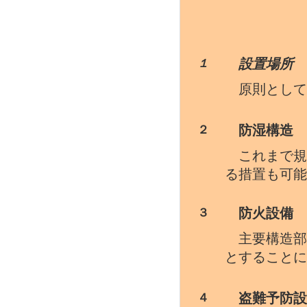
設置場所
１
原則として
防湿構造
２
これまで規
る措置も可能
防火設備
３
主要構造部
とすることに
盗難予防設
４