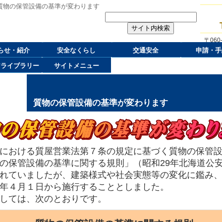
質物の保管設備の基準が変わります
〒06
らせ・紹介
安全なくらし
交通安全
申請・手
アライブラリー
サイトメニュー
質物の保管設備の基準が変わります
における質屋営業法第７条の規定に基づく質物の保管設
の保管設備の基準に関する規則」（昭和29年北海道公
れていましたが、建築様式や社会実態等の変化に鑑み
年４月１日から施行することとしました。
しては、次のとおりです。