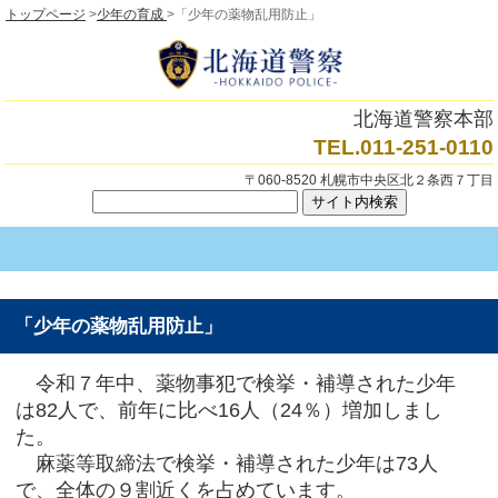
トップページ
>
少年の育成
>「少年の薬物乱用防止」
北海道警察本部
TEL.011-251-0110
〒060-8520 札幌市中央区北２条西７丁目
「少年の薬物乱用防止」
令和７年中、薬物事犯で検挙・補導された少年
は82人で、前年に比べ16人（24％）増加しまし
た。
麻薬等取締法で検挙・補導された少年は73人
で、全体の９割近くを占めています。