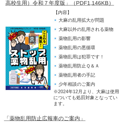
高校生用）令和７年度版」（PDF1,146KB）
【内容】
大麻の乱用拡大が問題
大麻以外の乱用される薬物
薬物乱用の影響
薬物乱用の悪循環
薬物乱用は犯罪です！
薬物乱用防止Ｑ＆Ａ
薬物乱用者の手記
少年相談のご案内
※2024年12月より、大麻は使用
についても処罰対象となってい
ます。
「薬物乱用防止広報車のご案内」