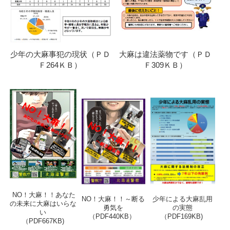
少年の大麻事犯の現状（ＰＤ
大麻は違法薬物です（ＰＤ
Ｆ264ＫＢ）
Ｆ309ＫＢ）
NO！大麻！！あなた
NO！大麻！！～断る
少年による大麻乱用
の未来に大麻はいらな
勇気を
の実態
い
（PDF440KB）
（PDF169KB)
（PDF667KB)