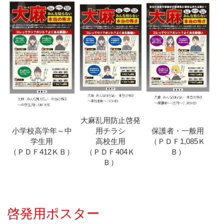
大麻乱用防止啓発
小学校高学年～中
用チラシ
保護者・一般用
学生用
高校生用
（ＰＤＦ1,085Ｋ
（ＰＤＦ412ＫＢ）
（ＰＤＦ404Ｋ
Ｂ）
Ｂ）
啓発用ポスター