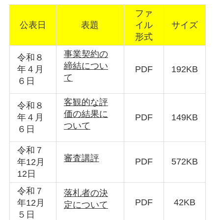
ファ
公表日
表題
イル
サイズ
形式
事業契約の
令和８
締結につい
年４月
PDF
192KB
て
６日
客観的な評
令和８
価の結果に
年４月
PDF
149KB
ついて
６日
令和７
審査講評
PDF
572KB
年12月
12日
令和７
落札者の決
PDF
42KB
年12月
定について
５日