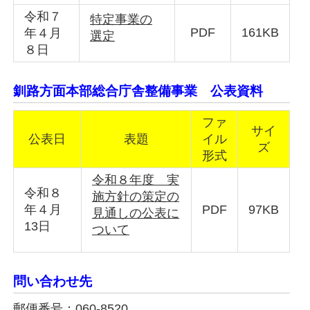
令和７
特定事業の
PDF
161KB
年４月
選定
８日
釧路方面本部総合庁舎整備事業 公表資料
ファ
サイ
公表日
表題
イル
ズ
形式
令和８年度 実
令和８
施方針の策定の
年４月
PDF
97KB
見通しの公表に
13日
ついて
問い合わせ先
郵便番号：060-8520