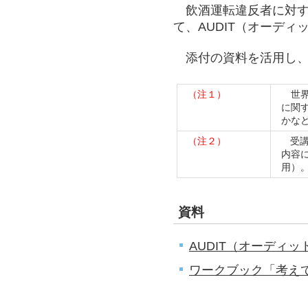
飲酒運転違反者に対す
て、AUDIT（オーディ
添付の資料を活用し、
（注１）
世界
に関
かな
（注２）
受
内容
用）
資料
AUDIT（オーディット）
ワークブック「考えてみ