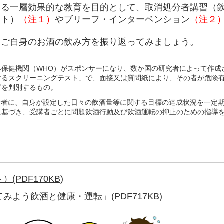
る一層効果的な教育を目的として、取消処分者講習（
ット）
（注１）
やブリーフ・インターベンション
（注２
ご自身のお酒の飲み方を振り返ってみましょう。
保健機関（WHO）がスポンサーになり、数か国の研究者によって作成
するスクリーニングテスト」で、面接又は質問紙により、その者が危険
どを判別するもの。
講者に、自身が設定した日々の飲酒量等に関する目標の達成状況を一定
に基づき、受講者ごとに問題飲酒行動及び飲酒運転の抑止のための指導
。
(PDF170KB)
よう飲酒と健康・運転」(PDF717KB)