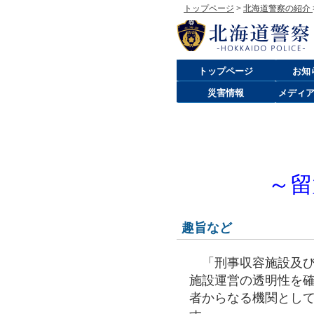
トップページ
>
北海道警察の紹介
トップページ
お知
災害情報
メディ
～留
趣旨など
「刑事収容施設及び
施設運営の透明性を
者からなる機関とし