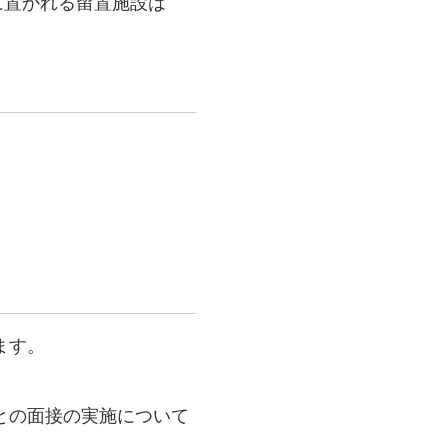
に置かれる留置施設は
ます。
との面接の実施について