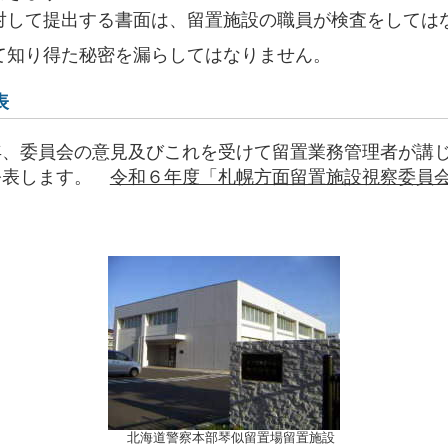
対して提出する書面は、留置施設の職員が検査をしては
て知り得た秘密を漏らしてはなりません。
表
、委員会の意見及びこれを受けて留置業務管理者が講
公表します。
令和６年度「札幌方面留置施設視察委員
北海道警察本部琴似留置場留置施設