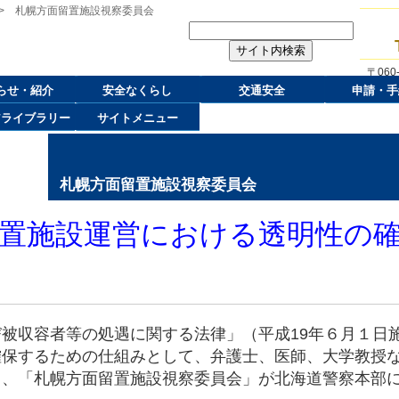
> 札幌方面留置施設視察委員会
〒06
らせ・紹介
安全なくらし
交通安全
申請・手
アライブラリー
サイトメニュー
札幌方面留置施設視察委員会
置施設運営における透明性の
被収容者等の処遇に関する法律」（平成19年６月１日
確保するための仕組みとして、弁護士、医師、大学教授
て、「札幌方面留置施設視察委員会」が北海道警察本部