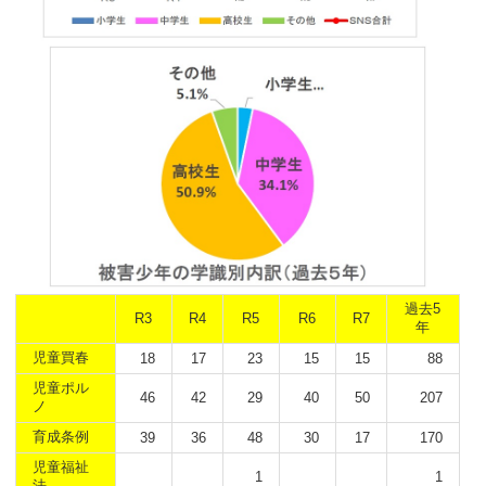
過去5
R3
R4
R5
R6
R7
年
児童買春
18
17
23
15
15
88
児童ポル
46
42
29
40
50
207
ノ
育成条例
39
36
48
30
17
170
児童福祉
1
1
法