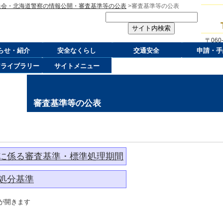
員会・北海道警察の情報公開・審査基準等の公表
>審査基準等の公表
〒06
らせ・紹介
安全なくらし
交通安全
申請・手
アライブラリー
サイトメニュー
審査基準等の公表
に係る審査基準・標準処理期間
処分基準
開きます