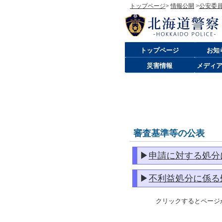
トップページ
>
情報公開
>
公安委
トップページ
お知
災害情報
メディ
審査基準等の公表
▶
申請に対する処分
▶
不利益処分に係る
クリックするとページが