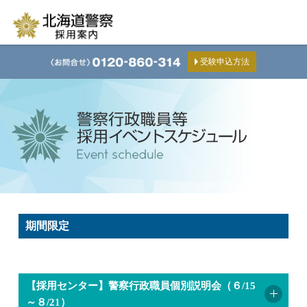
受験申込方法
期間限定
【採用センター】警察行政職員個別説明会（６/15
～８/21）