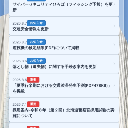
サイバーセキュリティひろば（フィッシング予報）を更
新
2026.8.7
お知らせ
交通安全情報を更新
2026.8.7
お知らせ
遊技機の検定結果(PDF)について掲載
2026.8.6
お知らせ
落とし物（遺失物）に関する手続き案内を更新
2026.8.6
重要
「夏季行楽期における交通渋滞発生予測(PDF478KB)」
を掲載
2026.7.1
重要
採用案内-令和８年（第２回）北海道警察官採用試験の実
施について