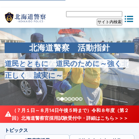
北海道警察 基本理念
北海道警察 活動指針
北海道警察 重点目標
北海道警察 重点目標
北海道警察 重点目標
北海道警察 重点目標
北海道警察 重点目標
犯罪や事故のない安心して暮らせる北
道民とともに 道民のために～強く
人身安全関連事案における被害者等の
災害、テロ等緊急事態への実効的な備
安全安心の確保に向けた見せる活動の
特殊詐欺等の徹底検挙
交通死亡事故の抑止
海道の実現
正しく 誠実に～
安全確保
え
推進
（７月１日～８月14日午後５時まで）令和８年度（第２
⚠
回）北海道警察官採用試験受付中・詳細はこちら＞＞＞
トピックス