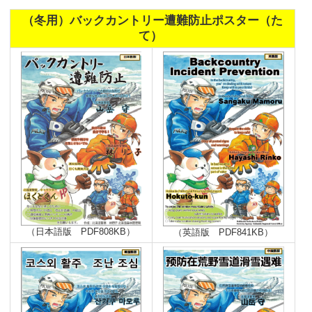
（冬用）バックカントリー遭難防止ポスター（た
て）
（日本語版 PDF808KB）
（英語版 PDF841KB）