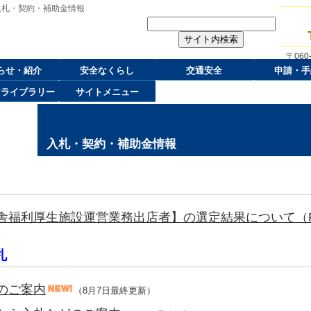
入札・契約・補助金情報
〒06
らせ・紹介
安全なくらし
交通安全
申請・手
アライブラリー
サイトメニュー
入札・契約・補助金情報
舎福利厚生施設運営業務出店者】の選定結果について（PD
札
のご案内
（8月7日最終更新）