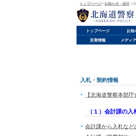
トップページ
>
お知らせ・紹介
>
トップページ
お知
災害情報
メディ
入札・契約情報
【北海道警察本部庁
（１）会計課の入
会計課から入札など