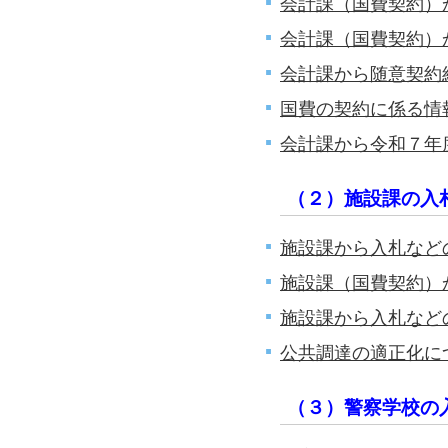
会計課（国費契約）
会計課（国費契約）
会計課から随意契約
国費の契約に係る情
会計課から令和７年度
（２）施設課の入
施設課から入札など
施設課（国費契約）
施設課から入札など
公共調達の適正化に
（３）警察学校の