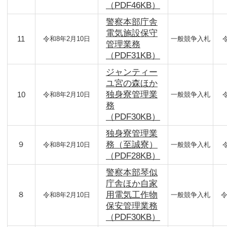
（PDF46KB）
警察本部庁舎
電気施設保守
11
令和8年2月10日
一般競争入札
管理業務
（PDF31KB）
ジャンティー
ユ宮の森ほか
独身寮管理業
10
令和8年2月10日
一般競争入札
務
（PDF30KB）
独身寮管理業
９
務（至誠寮）
令和8年2月10日
一般競争入札
（PDF28KB）
警察本部琴似
庁舎ほか自家
８
用電気工作物
令和8年2月10日
一般競争入札
令
保安管理業務
（PDF30KB）