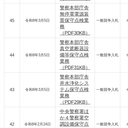
警察本部庁舎
無停電電源装
置保守点検業
45
令和8年3月5日
一般競争入札
務
（PDF30KB）
警察本部庁舎
真空遮断器設
備等保守点検
44
令和8年3月5日
一般競争入札
業務
（PDF31KB）
警察本部庁舎
井水浄化シス
テム保守点検
43
令和8年3月5日
一般競争入札
業務
（PDF29KB）
中央警察署ほ
か４警察署空
調設備保守点
42
令和8年2月24日
一般競争入札