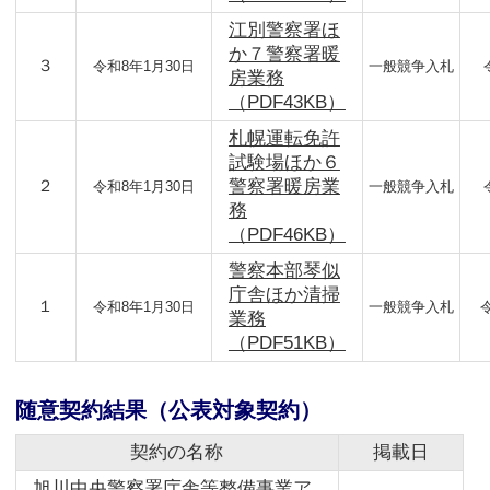
江別警察署ほ
か７警察署暖
３
令和8年1月30日
一般競争入札
房業務
（PDF43KB）
札幌運転免許
試験場ほか６
２
警察署暖房業
令和8年1月30日
一般競争入札
務
（PDF46KB）
警察本部琴似
庁舎ほか清掃
１
令和8年1月30日
一般競争入札
業務
（PDF51KB）
随意契約結果（公表対象契約）
契約の名称
掲載日
旭川中央警察署庁舎等整備事業ア