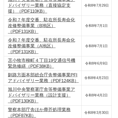
ドバイザリー業務（直接協定支
令和8年7月29日
援）（PDF110KB）
令和７年度交番、駐在所長寿命化
改修整備事業（B地区）
令和8年7月1日
（PDF131KB）
令和７年度交番、駐在所長寿命化
改修整備事業（A地区）
令和8年7月1日
（PDF131KB）
苫小牧市柳町４丁目19交通信号機
令和8年6月9日
緊急修繕（PDF38KB）
釧路方面本部総合庁舎整備事業PFI
令和8年4月23日
アドバイザリー業務（PDF124KB）
旭川中央警察署庁舎等整備事業ア
ドバイザリー業務（設計支援）
令和8年4月2日
（PDF130KB）
警察本部庁舎ほか塵芥処理業務
令和8年3月30日
（PDF87KB）