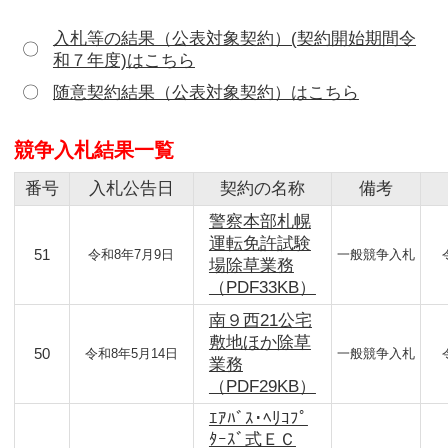
入札等の結果（公表対象契約）(契約開始期間令
〇
和７年度)はこちら
〇
随意契約結果（公表対象契約）はこちら
競争入札結果一覧
番号
入札公告日
契約の名称
備考
警察本部札幌
運転免許試験
51
令和8年7月9日
一般競争入札
場除草業務
（PDF33KB）
南９西21公宅
敷地ほか除草
50
令和8年5月14日
一般競争入札
業務
（PDF29KB）
ｴｱﾊﾞｽ･ﾍﾘｺﾌﾟ
ﾀｰｽﾞ式ＥＣ