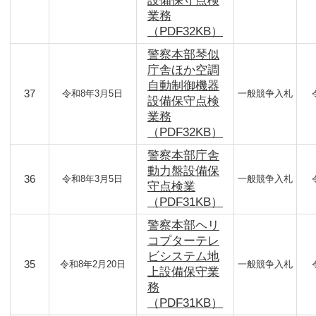
設備保守点検
業務
（PDF32KB）
警察本部琴似
庁舎ほか空調
自動制御機器
37
令和8年3月5日
一般競争入札
設備保守点検
業務
（PDF32KB）
警察本部庁舎
動力盤設備保
36
令和8年3月5日
一般競争入札
守点検業
（PDF31KB）
警察本部ヘリ
コプターテレ
ビシステム地
35
令和8年2月20日
一般競争入札
上設備保守業
務
（PDF31KB）