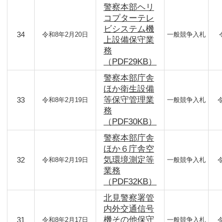
警察本部ヘリ
コプターテレ
ビシステム機
34
令和8年2月20日
一般競争入札
上設備保守業
務
（PDF29KB）
警察本部庁舎
ほか衛生設備
等保守管理業
33
令和8年2月19日
一般競争入札
務
（PDF30KB）
警察本部庁舎
ほか６庁舎空
気環境測定等
32
令和8年2月19日
一般競争入札
業務
（PDF32KB）
北見警察署管
内外交通信号
機その他保守
31
令和8年2月17日
一般競争入札