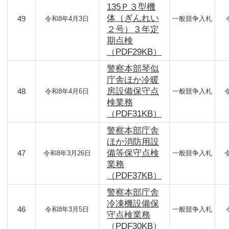
135Ｐ３型機
体（ぎんれい
49
令和8年4月3日
一般競争入札
２号）３年定
期点検
（PDF29KB）
警察本部琴似
庁舎ほか冷暖
房設備保守点
48
令和8年4月6日
一般競争入札
検業務
（PDF31KB）
警察本部庁舎
ほか消防用設
備等保守点検
47
令和8年3月26日
一般競争入札
業務
（PDF37KB）
警察本部庁舎
冷凍機設備保
46
令和8年3月5日
一般競争入札
守点検業務
（PDF30KB）