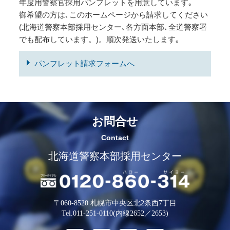
年度用警察官採用パンフレットを用意しています｡
御希望の方は､このホームページから請求してください
(北海道警察本部採用センター､各方面本部､全道警察署
でも配布しています。)。順次発送いたします｡
パンフレット請求フォームへ
お問合せ
Contact
北海道警察本部採用センター
〒060-8520 札幌市中央区北2条西7丁目
Tel.011-251-0110(内線2652／2653)