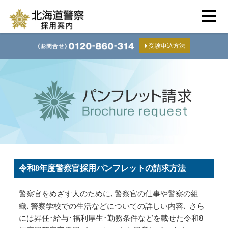
受験申込方法
令和8年度警察官採用パンフレットの請求方法
警察官をめざす人のために､警察官の仕事や警察の組
織､警察学校での生活などについての詳しい内容､ さら
には昇任･給与･福利厚生･勤務条件などを載せた令和8