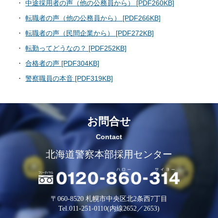
中途採用者の声（他の公務員から） [PDF260KB]
転職者の声（他の公務員から） [PDF266KB]
転職者の声（民間企業から） [PDF272KB]
転勤ってどうなの？ [PDF252KB]
合格者の声 [PDF304KB]
警察職員の本音 [PDF319KB]
お問合せ
Contact
北海道警察本部採用センター
〒060-8520 札幌市中央区北2条西7丁目
Tel.011-251-0110(内線2652／2653)