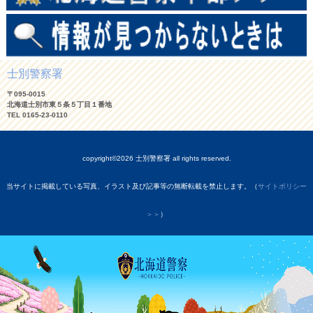
士別警察署
〒095-0015
北海道士別市東５条５丁目１番地
TEL 0165-23-0110
copyright©2026 士別警察署 all rights reserved.
当サイトに掲載している写真、イラスト及び記事等の無断転載を禁止します。（
サイトポリシー
＞＞
）