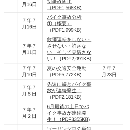
切事故防止
月16日
（PDF1,568KB)
バイク事故分析
７年７
①（概要）
月16日
（PDF1,999KB)
飲酒運転をしない・
７年７
させない・許さな
月11日
い そして見逃さな
い！（PDF2,091KB)
７年７
夏の交通安全運動
７年７
月10日
（PDF5,772KB)
月23日
先週に続きバイク事
７年７
故が連続発生！
月８日
（PDF2,181KB)
6月最後の土日でバ
７年７
イク事故が連続発
月２日
生！（PDF3355KB)
ツーリング中の単独