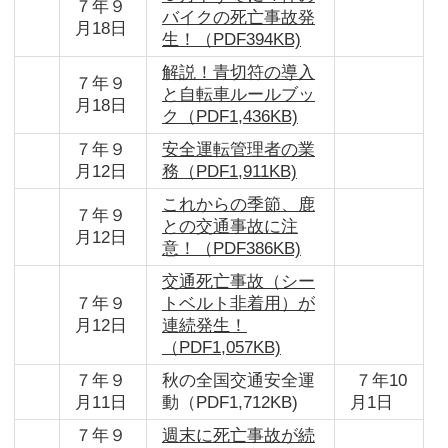
７年９
バイクの死亡事故発
月18日
生！（PDF394KB)
解説！青切符の導入
７年９
と自転車ルールブッ
月18日
ク（PDF1,436KB)
７年９
安全運転管理者の業
月12日
務（PDF1,911KB)
これからの季節、鹿
７年９
との交通事故に注
月12日
意！（PDF386KB)
交通死亡事故（シー
７年９
トベルト非着用）が
月12日
連続発生！
（PDF1,057KB)
７年９
秋の全国交通安全運
７年10
月11日
動（PDF1,712KB)
月1日
７年９
週末に死亡事故が続