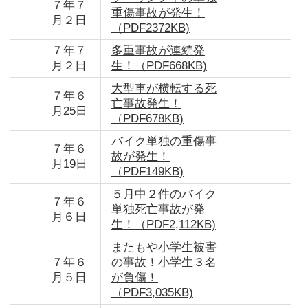
７年７
重傷事故が発生！
月２日
（PDF2372KB)
７年７
多重事故が連続発
月２日
生！（PDF668KB)
大型車が横転する死
７年６
亡事故発生！
月25日
（PDF678KB)
バイク単独の重傷事
７年６
故が発生！
月19日
（PDF149KB)
５月中２件のバイク
７年６
単独死亡事故が発
月６日
生！（PDF2,112KB)
またもや小学生被害
７年６
の事故！小学生３名
月５日
が負傷！
（PDF3,035KB)