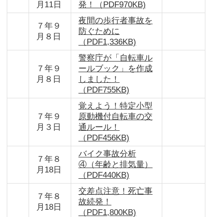
月11日
発！（PDF970KB)
夜間の歩行者事故を
７年９
防ぐために
月８日
（PDF1,336KB)
警察庁が「自転車ル
７年９
ールブック」を作成
月８日
しました！
（PDF755KB)
覚えよう！特定小型
７年９
原動機付自転車の交
月３日
通ルール！
（PDF456KB)
バイク事故分析
７年８
④（年齢と排気量）
月18日
（PDF440KB)
交差点注意！死亡事
７年８
故続発！
月18日
（PDF1,800KB)