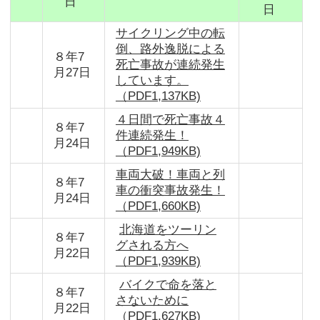
日
日
サイクリング中の転
倒、路外逸脱による
８年7
死亡事故が連続発生
月27日
しています。
（PDF1,137KB)
４日間で死亡事故４
８年7
件連続発生！
月24日
（PDF1,949KB)
車両大破！車両と列
８年7
車の衝突事故発生！
月24日
（PDF1,660KB)
北海道をツーリン
８年7
グされる方へ
月22日
（PDF1,939KB)
バイクで命を落と
８年7
さないために
月22日
（PDF1,627KB)