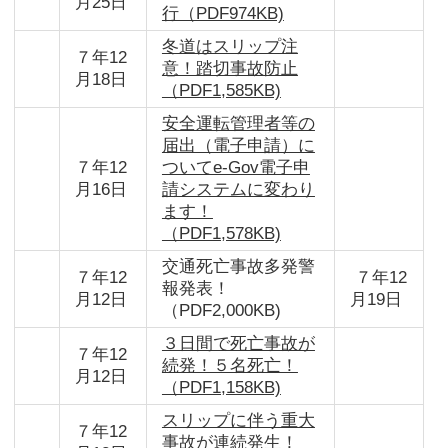
月25日
行（PDF974KB)
冬道はスリップ注
７年12
意！踏切事故防止
月18日
（PDF1,585KB)
安全運転管理者等の
届出（電子申請）に
７年12
ついてe-Gov電子申
月16日
請システムに変わり
ます！
（PDF1,578KB)
交通死亡事故多発警
７年12
７年12
報発表！
月12日
月19日
（PDF2,000KB)
３日間で死亡事故が
７年12
続発！５名死亡！
月12日
（PDF1,158KB)
スリップに伴う重大
７年12
事故が連続発生！