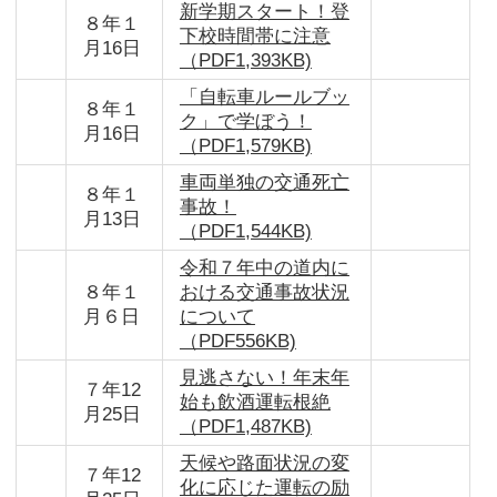
新学期スタート！登
８年１
下校時間帯に注意
月16日
（PDF1,393KB)
「自転車ルールブッ
８年１
ク」で学ぼう！
月16日
（PDF1,579KB)
車両単独の交通死亡
８年１
事故！
月13日
（PDF1,544KB)
令和７年中の道内に
８年１
おける交通事故状況
月６日
について
（PDF556KB)
見逃さない！年末年
７年12
始も飲酒運転根絶
月25日
（PDF1,487KB)
天候や路面状況の変
７年12
化に応じた運転の励