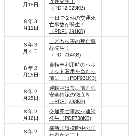
４件発生！
月18日
（PDF2,023KB)
一日で２件の交通死
８年３
亡事故が発生！
月11日
（PDF1,391KB)
こども被害の死亡事
８年３
故発生！
月４日
（PDF714KB)
自転車利用時のヘル
８年２
メット着用を当たり
月25日
前に！（PDF931KB)
運転中は常に前方の
８年２
安全確認の徹底を！
月25日
（PDF1,283KB)
８年２
交通死亡事故が連続
月16日
発生（PDF738KB)
横断歩道横断中の歩
８年２
行者が死亡！