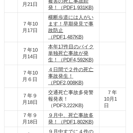
被害の死亡事故続
月21日
発！（PDF1,931KB)
横断歩道には人がい
７年10
ます！早期発見で事
月17日
故防止
（PDF1,487KB)
本年17件目のバイク
７年10
単独死亡事故が発
月14日
生！（PDF4,592KB)
４日間で２件の死亡
７年10
事故発生！
月６日
（PDF2,008KB)
交通死亡事故多発警
７年
７年９
報発表！
10月1
月18日
（PDF3,222KB)
日
７年９
９月中、死亡事故多
月18日
発！（PDF1,802KB)
９月中すでに４件の