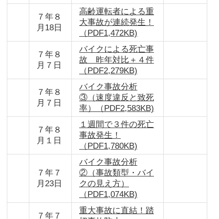
高齢運転者による重
７年８
大事故が連続発生！
月18日
（PDF1,472KB)
バイクによる死亡事
７年８
故 昨年対比＋４件
月７日
（PDF2,279KB)
バイク事故分析
７年８
③（速度違反と致死
月７日
率）（PDF2,583KB)
１週間で３件の死亡
７年８
事故発生！
月１日
（PDF1,780KB)
バイク事故分析
７年７
②（事故類型・バイ
月23日
クの見え方）
（PDF1,074KB)
重大事故に直結！踏
７年７