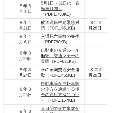
5月1日～31日は「自
８年５
転車月間」
月１日
（PDF1,753KB)
８年４
飲酒運転根絶緊急対
８年４
月21日
策（PDF1,951KB)
月28日
８年４
交通死亡事故の発生
月６日
（PDF780KB)
自動車の交通ルール
８年３
順守 交通マナーの
月26日
実践（PDF821KB)
８年３
春の全国交通安全運
８年４
月24日
動（PDF1,455KB)
月28日
自動車等が自転車等
８年３
の側方を通過する場
月24日
合の通行方法につい
て（PDF1,167KB)
５日間で死亡事故が
８年３