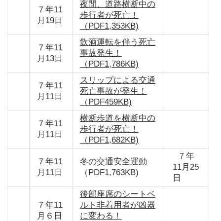
夜間、道路横断中の
７年11
歩行者が死亡！
月19日
（PDF1,353KB)
飲酒運転を伴う死亡
７年11
事故発生！
月13日
（PDF1,786KB)
スリップによる交通
７年11
死亡事故が発生！
月11日
（PDF459KB)
横断歩道を横断中の
７年11
歩行者が死亡！
月11日
（PDF1,682KB)
７年
７年11
冬の交通安全運動
11月25
月11日
（PDF1,763KB)
日
後部座席のシートベ
７年11
ルト非着用者が凶器
月６日
に変わる！