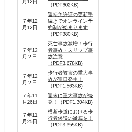
月12日
（PDF602KB)
運転免許証の更新手
７年12
続きでオンライン予
月12日
約制が始まります
（PDF380KB)
死亡事故激増！歩行
７年12
者事故・スリップ事
月２日
故注意
（PDF3,678KB)
歩行者被害の重大事
７年12
故が連日発生！
月２日
（PDF1,563KB)
７年11
週末に重大事故が続
月26日
発！（PDF1,304KB)
横断歩道における歩
７年11
行者保護の徹底を！
月25日
（PDF3,355KB)