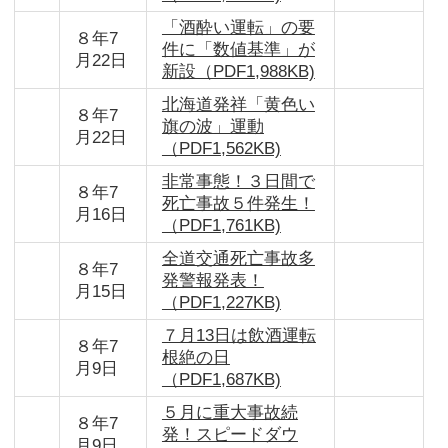
「酒酔い運転」の要
８年7
件に「数値基準」が
月22日
新設（PDF1,988KB)
北海道発祥「黄色い
８年7
旗の波」運動
月22日
（PDF1,562KB)
非常事態！３日間で
８年7
死亡事故５件発生！
月16日
（PDF1,761KB)
全道交通死亡事故多
８年7
発警報発表！
月15日
（PDF1,227KB)
７月13日は飲酒運転
８年7
根絶の日
月9日
（PDF1,687KB)
５月に重大事故続
８年7
発！スピードダウ
月9日