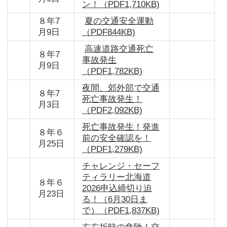
ン！（PDF1,710KB)
８年7
夏の交通安全運動
月9日
（PDF844KB)
高速道路交通死亡
８年7
事故発生
月9日
（PDF1,782KB)
夜間、郊外部で交通
８年7
死亡事故発生！
月3日
（PDF2,092KB)
死亡事故発生！発進
８年６
前の安全確認を！
月25日
（PDF1,279KB)
チャレンジ・セーフ
ティラリー北海道
８年６
2026申込締切り迫
月23日
る！（6月30日ま
で）（PDF1,837KB)