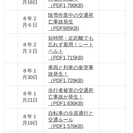
月16日
（PDF1,790KB)
除雪作業中の交通死
８年２
亡事故発生
月６日
（PDF995KB)
短時間・近距離でも
８年２
忘れず着用！シート
月３日
ベルト
（PDF1,715KB)
車両と列車の衝突事
８年１
故発生！
月30日
（PDF1,729KB)
歩行者被害の交通死
８年１
亡事故が発生！
月21日
（PDF1,836KB)
自転車の歩道通行と
８年１
交通ルール
月19日
（PDF1,576KB)