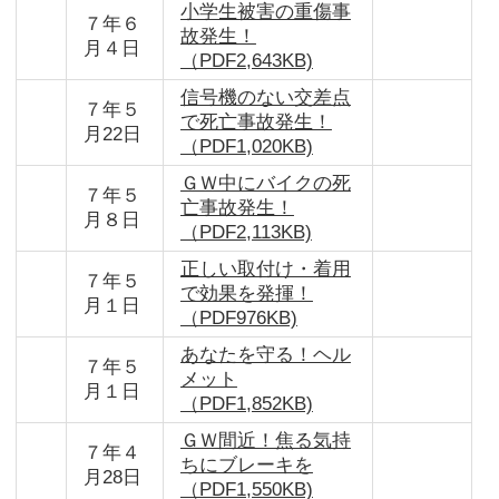
小学生被害の重傷事
７年６
故発生！
月４日
（PDF2,643KB)
信号機のない交差点
７年５
で死亡事故発生！
月22日
（PDF1,020KB)
ＧＷ中にバイクの死
７年５
亡事故発生！
月８日
（PDF2,113KB)
正しい取付け・着用
７年５
で効果を発揮！
月１日
（PDF976KB)
あなたを守る！ヘル
７年５
メット
月１日
（PDF1,852KB)
ＧＷ間近！焦る気持
７年４
ちにブレーキを
月28日
（PDF1,550KB)