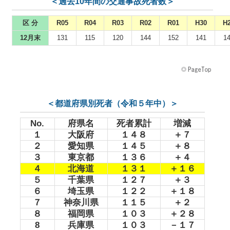
＜過去10年間の交通事故死者数＞
区 分
R05
R04
R03
R02
R01
H30
H
12月末
131
115
120
144
152
141
1
＜都道府県別死者（令和５年中）＞
No.
府県名
死者累計
増減
１
大阪府
１４８
＋７
２
愛知県
１４５
＋８
３
東京都
１３６
＋４
４
北海道
１３１
＋１６
５
千葉県
１２７
＋３
６
埼玉県
１２２
＋１８
７
神奈川県
１１５
＋２
８
福岡県
１０３
＋２８
8
兵庫県
１０３
－１７