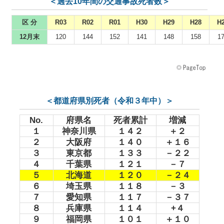
＜過去10年間の交通事故死者数＞
区 分
R03
R02
R01
H30
H29
H28
H
12月末
120
144
152
141
148
158
1
＜都道府県別死者（令和３年中）＞
No.
府県名
死者累計
増減
１
神奈川県
１４２
＋２
２
大阪府
１４０
＋１６
３
東京都
１３３
－２２
４
千葉県
１２１
－７
５
北海道
１２０
－２４
６
埼玉県
１１８
－３
７
愛知県
１１７
－３７
８
兵庫県
１１４
+４
９
福岡県
１０１
＋１０