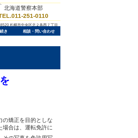
へ
北海道警察本部
TEL.011-251-0110
0-8520 札幌市中央区北２条西７丁目
続き
相談・問い合わせ
を
力の矯正を目的としな
た場合は、運転免許に
、その写真を免許用写