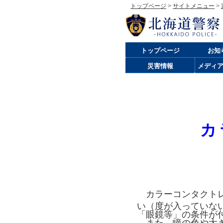
トップページ
>
サイトメニュー
>
トップページ
お知
災害情報
メディ
カ
カラーコンタクトレ
い（度が入っていな
「眼鏡等」の条件が
また、瞳の色や大き