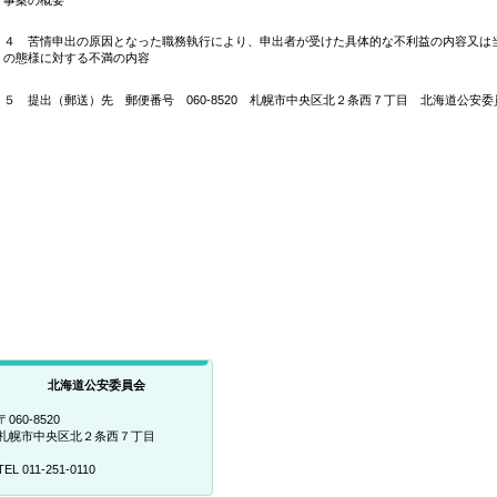
４ 苦情申出の原因となった職務執行により、申出者が受けた具体的な不利益の内容又は
の態様に対する不満の内容
５ 提出（郵送）先 郵便番号 060-8520 札幌市中央区北２条西７丁目 北海道公安委
北海道公安委員会
〒060-8520
札幌市中央区北２条西７丁目
TEL 011-251-0110