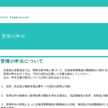
苦情の申出
苦情の申出について
北海道公安委員会では、警察法第79条に基づいて、北海道警察職員の職務執行に関する
苦情の申出を行う方は、下記の項目を記載した文書を提出してください。
なお、申出文書の様式については特に定めはありません。
１ 住所、氏名及び連絡先電話番号（※旧氏の使用も可能）
２ 住所以外の連絡先へ処理結果の通知を求める場合は、当該連絡先の住所、名称及び連
３ 苦情申出の原因となった北海道警察職員の職務執行の日時、場所及び当該職務執行に
事案の概要