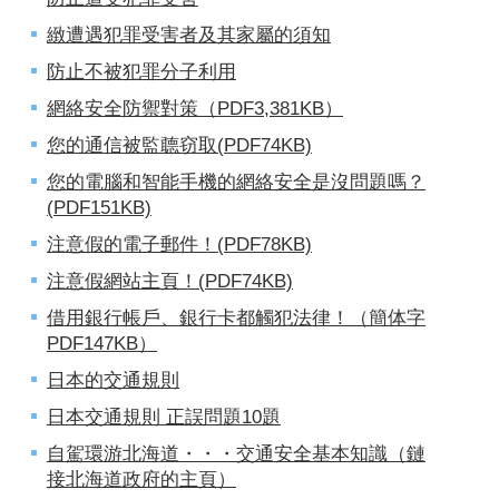
緻遭遇犯罪受害者及其家屬的須知
防止不被犯罪分子利用
網絡安全防禦對策（PDF3,381KB）
您的通信被監聼窃取(PDF74KB)
您的電腦和智能手機的網絡安全是沒問題嗎？
(PDF151KB)
注意假的電子郵件！(PDF78KB)
注意假網站主頁！(PDF74KB)
借用銀行帳戶、銀行卡都觸犯法律！（簡体字
PDF147KB）
日本的交通規則
日本交通規則 正誤問題10題
自駕環游北海道・・・交通安全基本知識（鏈
接北海道政府的主頁）