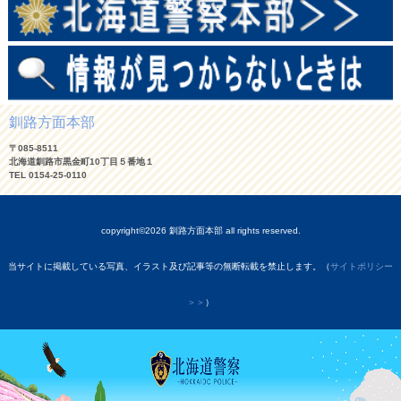
釧路方面本部
〒085-8511
北海道釧路市黒金町10丁目５番地１
TEL 0154-25-0110
copyright©2026 釧路方面本部 all rights reserved.
当サイトに掲載している写真、イラスト及び記事等の無断転載を禁止します。（
サイトポリシー
＞＞
）