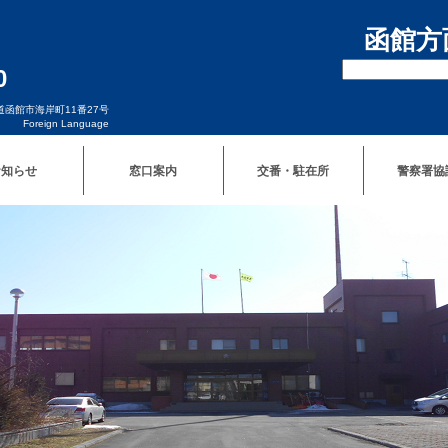
函館方
0
北海道函館市海岸町11番27号
Foreign Language
お知らせ
窓口案内
交番・駐在所
警察署協