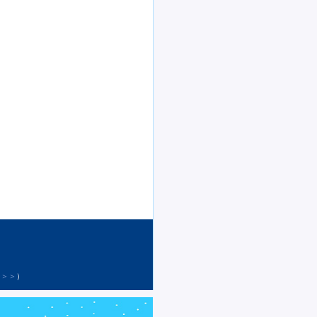
ー＞＞
）