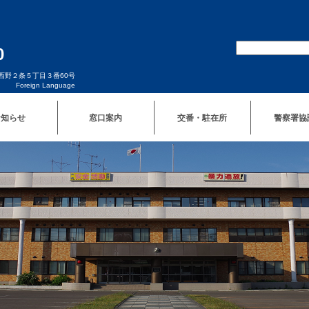
0
西区西野２条５丁目３番60号
Foreign Language
お知らせ
窓口案内
交番・駐在所
警察署協