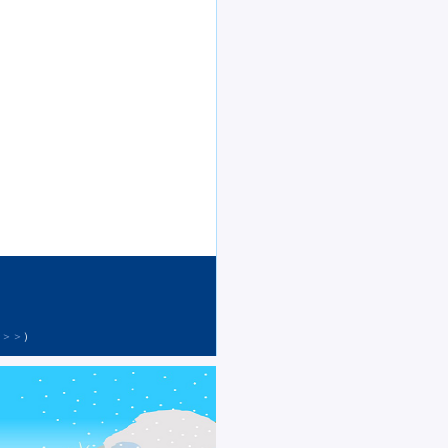
ー＞＞
）