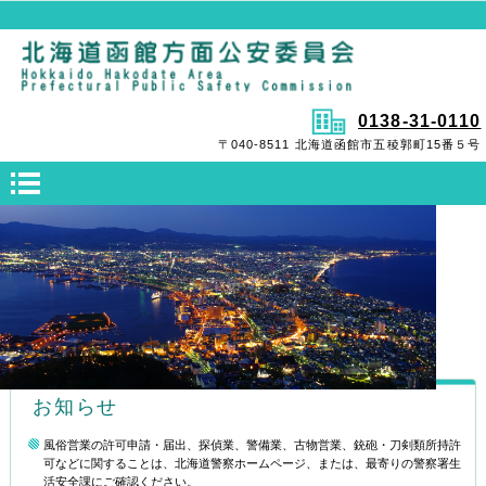
0138-31-0110
〒040-8511 北海道函館市五稜郭町15番５号
お知らせ
風俗営業の許可申請・届出、探偵業、警備業、古物営業、銃砲・刀剣類所持許
可などに関することは、北海道警察ホームページ、または、最寄りの警察署生
活安全課にご確認ください。