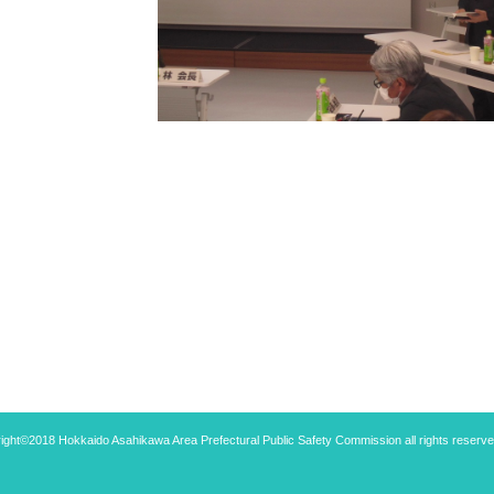
ight©2018 Hokkaido Asahikawa Area Prefectural Public Safety Commission all rights reserve